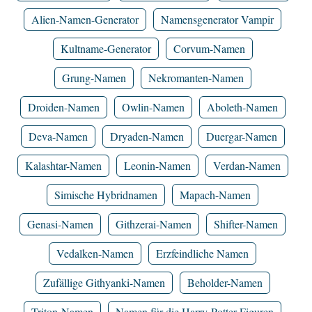
Alien-Namen-Generator
Namensgenerator Vampir
Kultname-Generator
Corvum-Namen
Grung-Namen
Nekromanten-Namen
Droiden-Namen
Owlin-Namen
Aboleth-Namen
Deva-Namen
Dryaden-Namen
Duergar-Namen
Kalashtar-Namen
Leonin-Namen
Verdan-Namen
Simische Hybridnamen
Mapach-Namen
Genasi-Namen
Githzerai-Namen
Shifter-Namen
Vedalken-Namen
Erzfeindliche Namen
Zufällige Githyanki-Namen
Beholder-Namen
Triton-Namen
Namen für die Harry-Potter-Figuren