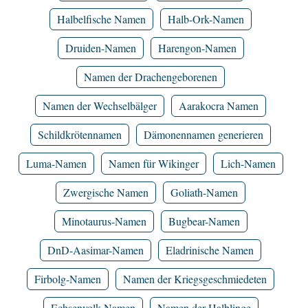
Halbelfische Namen
Halb-Ork-Namen
Druiden-Namen
Harengon-Namen
Namen der Drachengeborenen
Namen der Wechselbälger
Aarakocra Namen
Schildkrötennamen
Dämonennamen generieren
Luma-Namen
Namen für Wikinger
Lich-Namen
Zwergische Namen
Goliath-Namen
Minotaurus-Namen
Bugbear-Namen
DnD-Aasimar-Namen
Eladrinische Namen
Firbolg-Namen
Namen der Kriegsgeschmiedeten
Echsenvolk-Namen
Namen der Halblinge