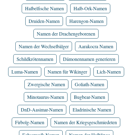
Halbelfische Namen
Halb-Ork-Namen
Druiden-Namen
Harengon-Namen
Namen der Drachengeborenen
Namen der Wechselbälger
Aarakocra Namen
Schildkrötennamen
Dämonennamen generieren
Luma-Namen
Namen für Wikinger
Lich-Namen
Zwergische Namen
Goliath-Namen
Minotaurus-Namen
Bugbear-Namen
DnD-Aasimar-Namen
Eladrinische Namen
Firbolg-Namen
Namen der Kriegsgeschmiedeten
Echsenvolk-Namen
Namen der Halblinge