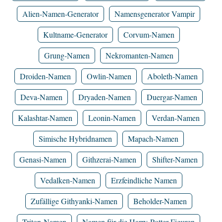
Alien-Namen-Generator
Namensgenerator Vampir
Kultname-Generator
Corvum-Namen
Grung-Namen
Nekromanten-Namen
Droiden-Namen
Owlin-Namen
Aboleth-Namen
Deva-Namen
Dryaden-Namen
Duergar-Namen
Kalashtar-Namen
Leonin-Namen
Verdan-Namen
Simische Hybridnamen
Mapach-Namen
Genasi-Namen
Githzerai-Namen
Shifter-Namen
Vedalken-Namen
Erzfeindliche Namen
Zufällige Githyanki-Namen
Beholder-Namen
Triton-Namen
Namen für die Harry-Potter-Figuren