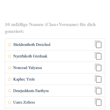
10 zufällige Namen (Clan+Vorname) für dich
generiert:
Sheldrenthoth Drerched
Nyerrhikoth Gredraak
Noncead Yalyassa
Kaphec Yrele
Drurjushkmis Faethyra
Uares Zofress