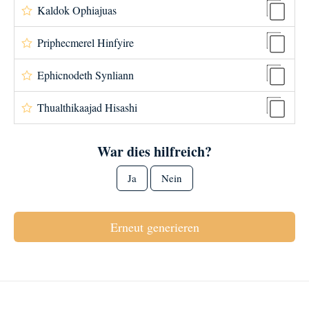
Kaldok Ophiajuas
Priphecmerel Hinfyire
Ephicnodeth Synliann
Thualthikaajad Hisashi
War dies hilfreich?
Ja
Nein
Erneut generieren