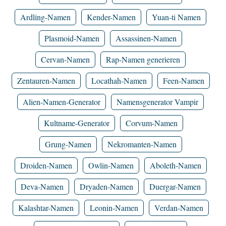
Ardling-Namen
Kender-Namen
Yuan-ti Namen
Plasmoid-Namen
Assassinen-Namen
Cervan-Namen
Rap-Namen generieren
Zentauren-Namen
Locathah-Namen
Feen-Namen
Alien-Namen-Generator
Namensgenerator Vampir
Kultname-Generator
Corvum-Namen
Grung-Namen
Nekromanten-Namen
Droiden-Namen
Owlin-Namen
Aboleth-Namen
Deva-Namen
Dryaden-Namen
Duergar-Namen
Kalashtar-Namen
Leonin-Namen
Verdan-Namen