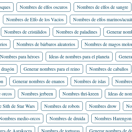
osques
Nombres de elfos oscuros
Nombres de elfos de sangre
Nombres de Elfo de los Vacíos
Nombres de elfos marinos/acuát
Nombres de cristálidos
Nombres de paladines
Generar nomb
rios
Nombres de bárbaros aleatorios
Nombres de magos molo
Nombres para héroes
Ideas de nombres para el planeta
Genera
a dragón
Generar nombres para el reino
Nombres de caballos
on
Generar nombres de enanos
Nombres de islas
Nombres
 orcos
Nombres jerbeen
Nombres thri-kreen
Ideas de no
 Sith de Star Wars
Nombres de robots
Nombres drow
No
Nombres medio-orcos
Nombres de druida
Nombres Harengon
es de Aarakocra
Nombres de tortugas
Generar nombres de d