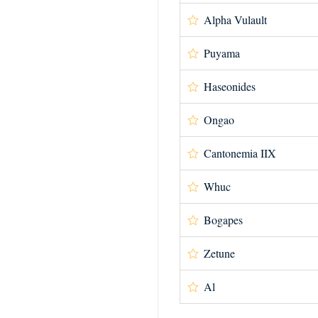
Alpha Vulault
Puyama
Haseonides
Ongao
Cantonemia IIX
Whuc
Bogapes
Zetune
Al