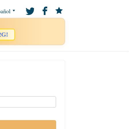
añol
2G!