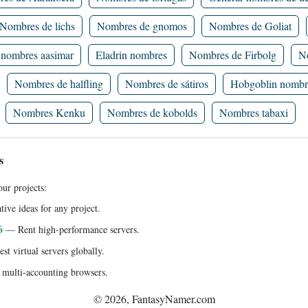
Nombres de lichs
Nombres de gnomos
Nombres de Goliat
nombres aasimar
Eladrin nombres
Nombres de Firbolg
No
Nombres de halfling
Nombres de sátiros
Hobgoblin nombr
Nombres Kenku
Nombres de kobolds
Nombres tabaxi
s
ur projects:
ive ideas for any project.
6
— Rent high-performance servers.
t virtual servers globally.
multi-accounting browsers.
© 2026, FantasyNamer.com