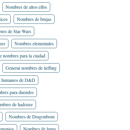
Nombres de altos elfos
icos
Nombres de brujas
res de Star Wars
nes
Nombres elementales
r nombres para la ciudad
Generar nombres de tiefling
 humanos de D&D
mbres para duendes
mbres de hadozee
Nombres de Dragonborn
emonios
Nombres de luma