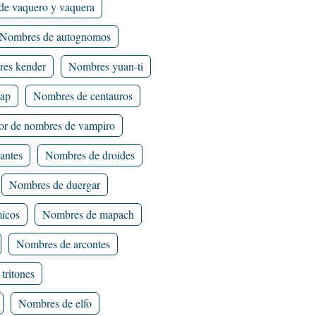
e vaquero y vaquera
Nombres de autognomos
es kender
Nombres yuan-ti
Rap
Nombres de centauros
or de nombres de vampiro
antes
Nombres de droides
Nombres de duergar
micos
Nombres de mapach
Nombres de arcontes
tritones
Nombres de elfo