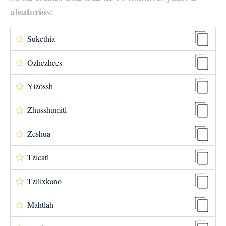
aleatorios:
Sukethia
Ozhezhees
Yizossh
Zhusshumitl
Zeshua
Tzicatl
Tzilixkano
Mahtlah