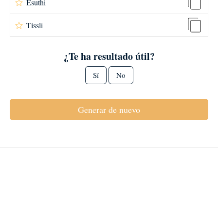
Esuthi
Tissli
¿Te ha resultado útil?
Sí
No
Generar de nuevo