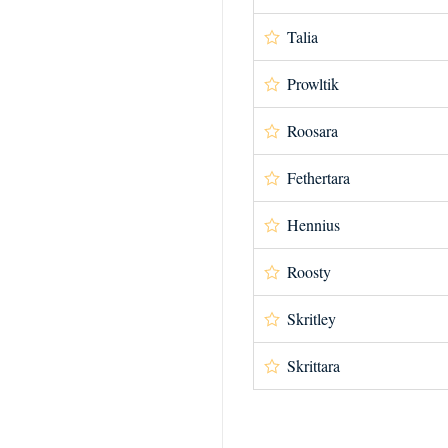
Talia
Prowltik
Roosara
Fethertara
Hennius
Roosty
Skritley
Skrittara