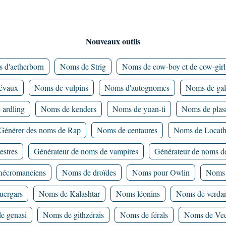
Nouveaux outils
 d'aetherborn
Noms de Strig
Noms de cow-boy et de cow-girl
iévaux
Noms de vulpins
Noms d'autognomes
Noms de gal
ardling
Noms de kenders
Noms de yuan-ti
Noms de plas
Générer des noms de Rap
Noms de centaures
Noms de Locat
estres
Générateur de noms de vampires
Générateur de noms de
nécromanciens
Noms de droïdes
Noms pour Owlin
Noms 
uergars
Noms de Kalashtar
Noms léonins
Noms de verda
e genasi
Noms de githzérais
Noms de férals
Noms de Ved