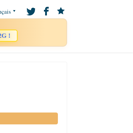
nçais
2G !