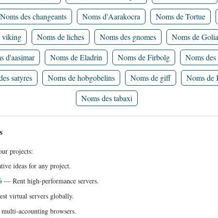
Noms des changeants
Noms d'Aarakocra
Noms de Tortue
 viking
Noms de liches
Noms des gnomes
Noms de Golia
 d'aasimar
Noms de Eladrin
Noms de Firbolg
Noms des 
es satyres
Noms de hobgobelins
Noms de giff
Noms de 
Noms des tabaxi
s
ur projects:
ive ideas for any project.
6
— Rent high-performance servers.
t virtual servers globally.
multi-accounting browsers.