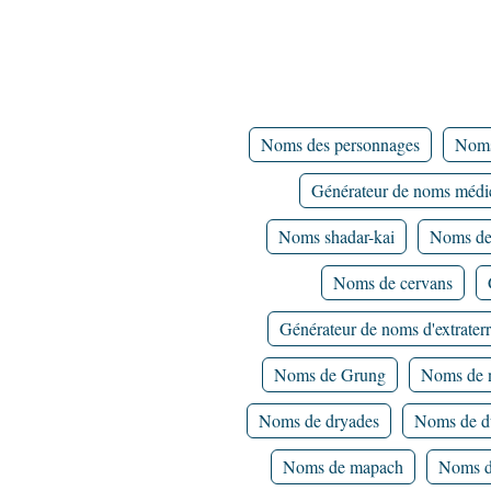
Noms des personnages
Noms
Générateur de noms méd
Noms shadar-kai
Noms de 
Noms de cervans
Générateur de noms d'extraterr
Noms de Grung
Noms de 
Noms de dryades
Noms de d
Noms de mapach
Noms d