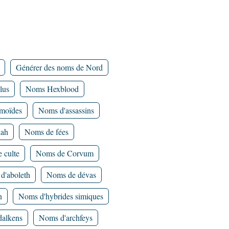
Générer des noms de Nord
lus
Noms Hexblood
moïdes
Noms d'assassins
hah
Noms de fées
 culte
Noms de Corvum
d'aboleth
Noms de dévas
n
Noms d'hybrides simiques
alkens
Noms d'archfeys