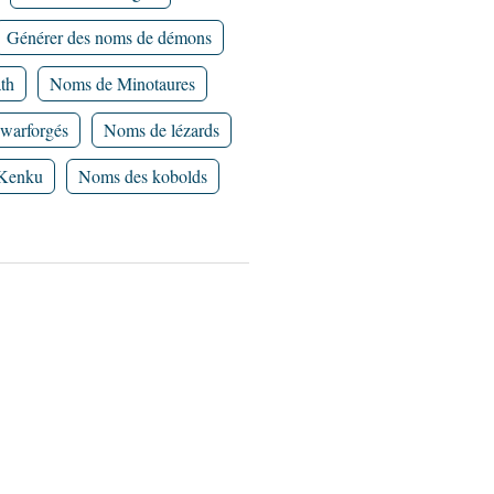
Générer des noms de démons
th
Noms de Minotaures
warforgés
Noms de lézards
Kenku
Noms des kobolds