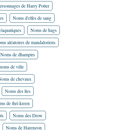
ersonnages de Harry Potter
rs
Noms d'elfes de sang
r/aquatiques
Noms de hags
ms aléatoires de mandaloriens
Noms de dhampirs
noms de ville
Noms de chevaux
Noms des îles
ms de thri-kreen
ts
Noms des Drow
Noms de Harengon