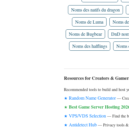
Noms des natifs du dragon
Noms de Luma
Noms de
Noms de Bugbear
DnD noms
Noms des halflings
Noms d
Resources for Creators & Gamer
Recommended tools to build and host yo
Random Name Generator
★
— Creat
Best Game Server Hosting 202
★
VPS/VDS Selection
★
— Find the bes
Antidetect Hub
★
— Privacy tools & 