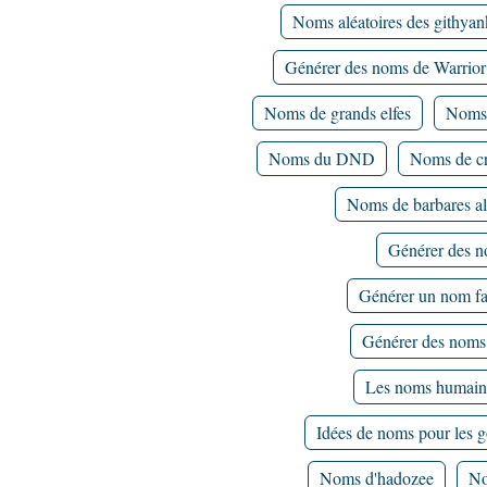
Noms aléatoires des githyan
Générer des noms de Warrior
Noms de grands elfes
Noms d
Noms du DND
Noms de cri
Noms de barbares al
Générer des n
Générer un nom fa
Générer des noms 
Les noms humai
Idées de noms pour les g
Noms d'hadozee
No