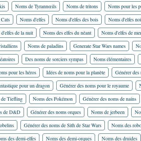
kis
Noms de Tyrannœils
Noms de tritons
Noms pour les p
 Cats
Noms d'elfes
Noms d'elfes des bois
Noms d'elfes noi
'elfes de la nuit
Noms des elfes du néant
Noms d'elfes de me
stalliens
Noms de paladins
Generate Star Wars names
No
éatoires
Des noms de sorciers sympas
Noms élémentaires
oms pour les héros
Idées de noms pour la planète
Générer des 
ntastique pour un dragon
Générer des noms pour le royaume
de Tiefling
Noms des Pokémon
Générer des noms de nains
ns de D&D
Générer des noms orques
Noms de jerbeen
No
obelins
Générer des noms de Sith de Star Wars
Noms des robo
ms des demi-elfes
Noms des demi-orques
Noms des druides