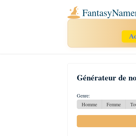
FantasyName
Ac
Générateur de no
Genre:
Homme
Femme
To