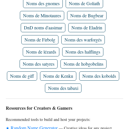
Noms des gnomes
Noms de Goliath
Noms de Minotaures
Noms de Bugbear
DnD noms d'aasimar
Noms de Eladrin
Noms de Firbolg
Noms des warforgés
Noms de lézards
Noms des halflings
Noms des satyres
Noms de hobgobelins
Noms de giff
Noms de Kenku
Noms des kobolds
Noms des tabaxi
Resources for Creators & Gamers
Recommended tools to build and host your projects:
Random Name Generator
★
— Creative ideas for any project.