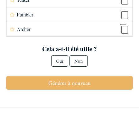
Fumbler
Archer
Cela a-t-il été utile ?
Oui
Non
Générer à nouveau