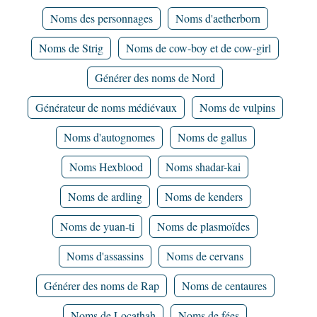
Noms des personnages
Noms d'aetherborn
Noms de Strig
Noms de cow-boy et de cow-girl
Générer des noms de Nord
Générateur de noms médiévaux
Noms de vulpins
Noms d'autognomes
Noms de gallus
Noms Hexblood
Noms shadar-kai
Noms de ardling
Noms de kenders
Noms de yuan-ti
Noms de plasmoïdes
Noms d'assassins
Noms de cervans
Générer des noms de Rap
Noms de centaures
Noms de Locathah
Noms de fées