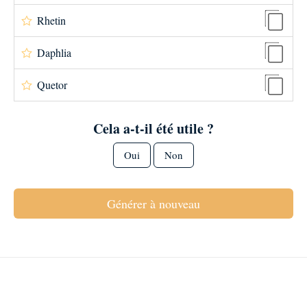
Rhetin
Daphlia
Quetor
Cela a-t-il été utile ?
Oui
Non
Générer à nouveau