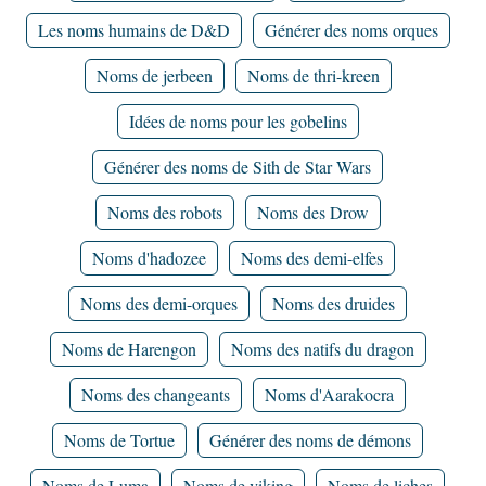
Les noms humains de D&D
Générer des noms orques
Noms de jerbeen
Noms de thri-kreen
Idées de noms pour les gobelins
Générer des noms de Sith de Star Wars
Noms des robots
Noms des Drow
Noms d'hadozee
Noms des demi-elfes
Noms des demi-orques
Noms des druides
Noms de Harengon
Noms des natifs du dragon
Noms des changeants
Noms d'Aarakocra
Noms de Tortue
Générer des noms de démons
Noms de Luma
Noms de viking
Noms de liches