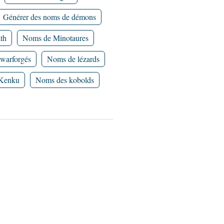
Générer des noms de démons
th
Noms de Minotaures
warforgés
Noms de lézards
Kenku
Noms des kobolds