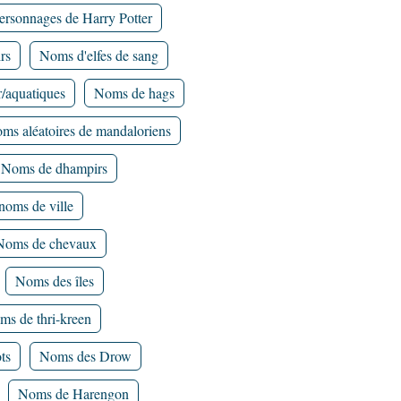
ersonnages de Harry Potter
rs
Noms d'elfes de sang
r/aquatiques
Noms de hags
ms aléatoires de mandaloriens
Noms de dhampirs
noms de ville
Noms de chevaux
Noms des îles
ms de thri-kreen
ts
Noms des Drow
Noms de Harengon