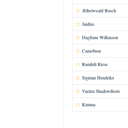
Æthelweald Busch
Jaidius
Dagfinnr Wilkinson
Camobion
Rumhilt Riese
Sigimar Hendrikx
Vaelen Shadowthorn
Kimina