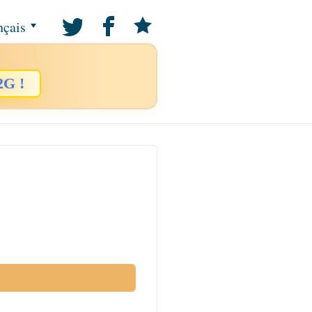
nçais
2G !