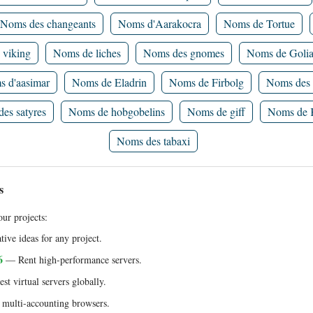
Noms des changeants
Noms d'Aarakocra
Noms de Tortue
 viking
Noms de liches
Noms des gnomes
Noms de Golia
 d'aasimar
Noms de Eladrin
Noms de Firbolg
Noms des 
es satyres
Noms de hobgobelins
Noms de giff
Noms de 
Noms des tabaxi
s
ur projects:
ive ideas for any project.
6
— Rent high-performance servers.
t virtual servers globally.
multi-accounting browsers.