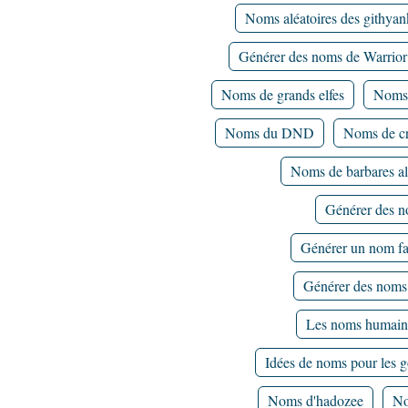
Noms aléatoires des githyan
Générer des noms de Warrior
Noms de grands elfes
Noms d
Noms du DND
Noms de cri
Noms de barbares al
Générer des n
Générer un nom fa
Générer des noms 
Les noms humai
Idées de noms pour les g
Noms d'hadozee
No