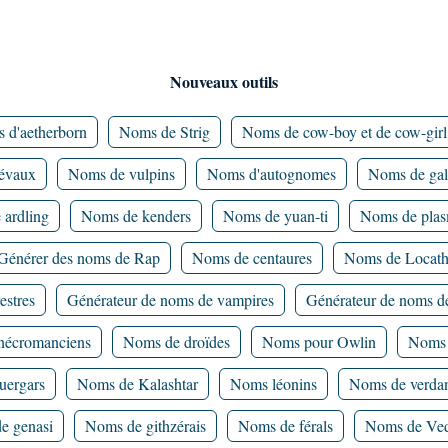
Nouveaux outils
 d'aetherborn
Noms de Strig
Noms de cow-boy et de cow-girl
iévaux
Noms de vulpins
Noms d'autognomes
Noms de gal
ardling
Noms de kenders
Noms de yuan-ti
Noms de plas
Générer des noms de Rap
Noms de centaures
Noms de Locat
estres
Générateur de noms de vampires
Générateur de noms de
nécromanciens
Noms de droïdes
Noms pour Owlin
Noms 
uergars
Noms de Kalashtar
Noms léonins
Noms de verda
e genasi
Noms de githzérais
Noms de férals
Noms de Ved