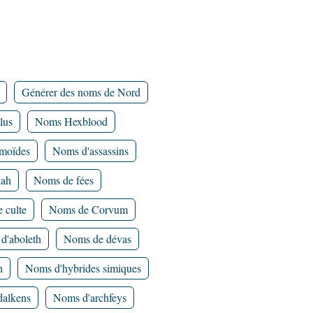
Générer des noms de Nord
lus
Noms Hexblood
moïdes
Noms d'assassins
hah
Noms de fées
 culte
Noms de Corvum
d'aboleth
Noms de dévas
n
Noms d'hybrides simiques
alkens
Noms d'archfeys