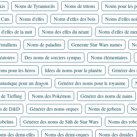
kis
Noms de Tyrannœils
Noms de tritons
Noms pour les p
 Cats
Noms d'elfes
Noms d'elfes des bois
Noms d'elfes noi
'elfes de la nuit
Noms des elfes du néant
Noms d'elfes de me
stalliens
Noms de paladins
Generate Star Wars names
No
éatoires
Des noms de sorciers sympas
Noms élémentaires
oms pour les héros
Idées de noms pour la planète
Générer des 
ntastique pour un dragon
Générer des noms pour le royaume
de Tiefling
Noms des Pokémon
Générer des noms de nains
ns de D&D
Générer des noms orques
Noms de jerbeen
No
obelins
Générer des noms de Sith de Star Wars
Noms des robo
ms des demi-elfes
Noms des demi-orques
Noms des druides