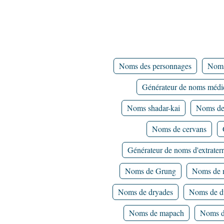
Noms des personnages
Noms
Générateur de noms méd
Noms shadar-kai
Noms de 
Noms de cervans
Générateur de noms d'extraterr
Noms de Grung
Noms de 
Noms de dryades
Noms de d
Noms de mapach
Noms d