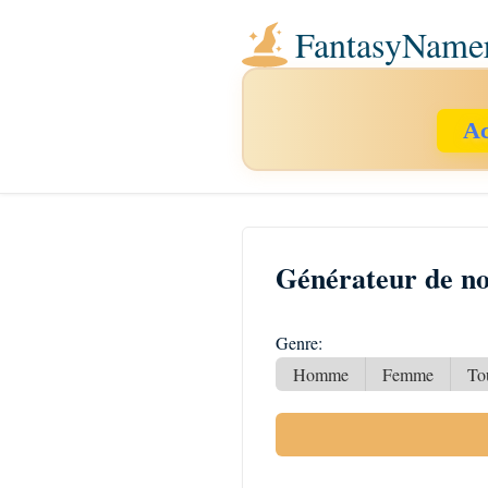
FantasyName
Ac
Générateur de n
Genre:
Homme
Femme
To