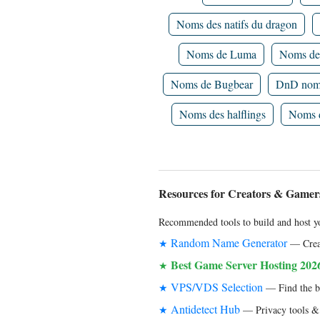
Noms des natifs du dragon
Noms de Luma
Noms de
Noms de Bugbear
DnD noms
Noms des halflings
Noms d
Resources for Creators & Gamer
Recommended tools to build and host yo
Random Name Generator
★
— Creat
Best Game Server Hosting 202
★
VPS/VDS Selection
★
— Find the bes
Antidetect Hub
★
— Privacy tools & 