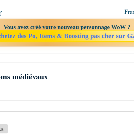
r
Fra
Vous avez créé votre nouveau personnage WoW ?
hetez des Po, Items & Boosting pas cher sur G
oms médiévaux
us