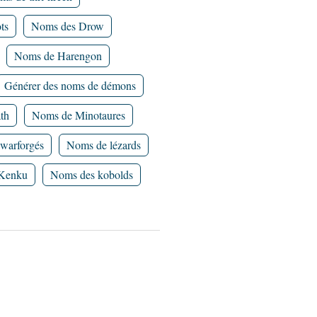
ts
Noms des Drow
Noms de Harengon
Générer des noms de démons
th
Noms de Minotaures
warforgés
Noms de lézards
Kenku
Noms des kobolds