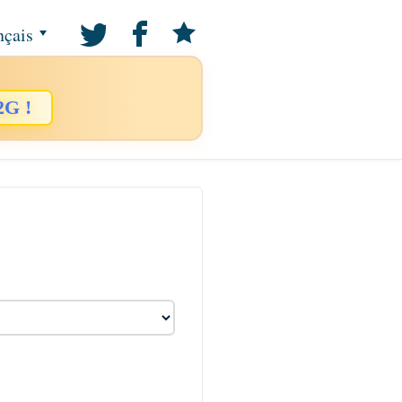
nçais
2G !