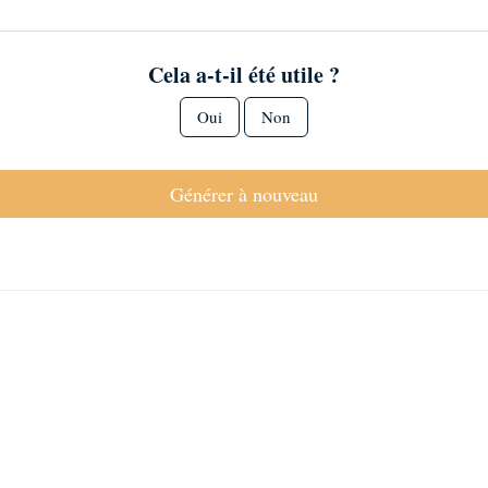
Cela a-t-il été utile ?
Oui
Non
Générer à nouveau