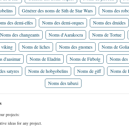
obelins
Générer des noms de Sith de Star Wars
Noms des robo
ms des demi-elfes
Noms des demi-orques
Noms des druides
Noms des changeants
Noms d'Aarakocra
Noms de Tortue
 viking
Noms de liches
Noms des gnomes
Noms de Golia
 d'aasimar
Noms de Eladrin
Noms de Firbolg
Noms des 
es satyres
Noms de hobgobelins
Noms de giff
Noms de 
Noms des tabaxi
s
ur projects:
ive ideas for any project.