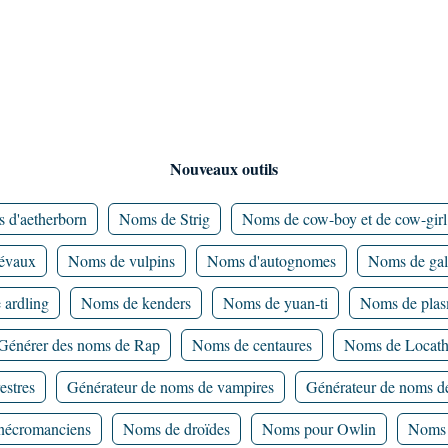
Nouveaux outils
 d'aetherborn
Noms de Strig
Noms de cow-boy et de cow-girl
iévaux
Noms de vulpins
Noms d'autognomes
Noms de gal
ardling
Noms de kenders
Noms de yuan-ti
Noms de plas
Générer des noms de Rap
Noms de centaures
Noms de Locat
estres
Générateur de noms de vampires
Générateur de noms de
nécromanciens
Noms de droïdes
Noms pour Owlin
Noms 