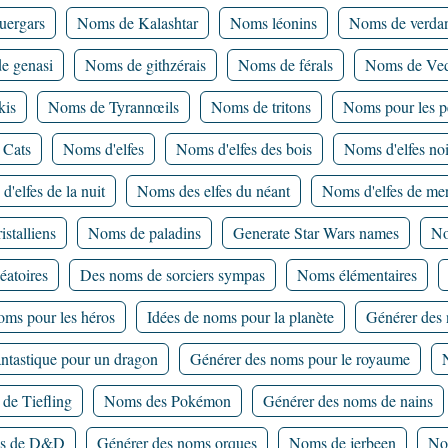
uergars
Noms de Kalashtar
Noms léonins
Noms de verda
e genasi
Noms de githzérais
Noms de férals
Noms de Ved
kis
Noms de Tyrannœils
Noms de tritons
Noms pour les p
 Cats
Noms d'elfes
Noms d'elfes des bois
Noms d'elfes noi
'elfes de la nuit
Noms des elfes du néant
Noms d'elfes de me
stalliens
Noms de paladins
Generate Star Wars names
No
éatoires
Des noms de sorciers sympas
Noms élémentaires
oms pour les héros
Idées de noms pour la planète
Générer des 
ntastique pour un dragon
Générer des noms pour le royaume
de Tiefling
Noms des Pokémon
Générer des noms de nains
ns de D&D
Générer des noms orques
Noms de jerbeen
No