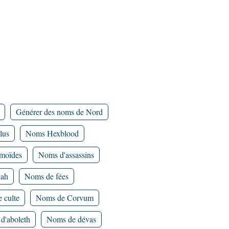
Générer des noms de Nord
lus
Noms Hexblood
moïdes
Noms d'assassins
hah
Noms de fées
 culte
Noms de Corvum
d'aboleth
Noms de dévas