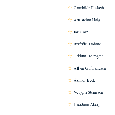
Grímhildr Hesketh
Aðalsteinn Haig
Jarl Carr
Þórfríðr Haldane
Oddrún Holmgren
Alfvin Gulbrandsen
Áshildr Beck
Vébjǫrn Steinsson
Hreiðunn Åberg