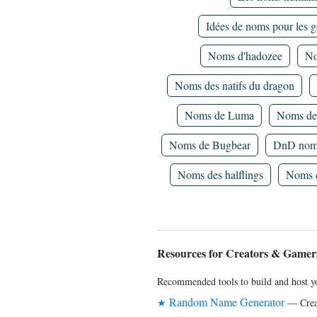
Idées de noms pour les g
Noms d'hadozee
No
Noms des natifs du dragon
Noms de Luma
Noms de
Noms de Bugbear
DnD noms
Noms des halflings
Noms d
Resources for Creators & Gamer
Recommended tools to build and host yo
Random Name Generator
★
— Creat