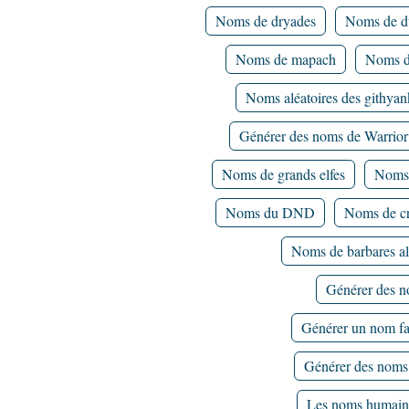
Noms de dryades
Noms de d
Noms de mapach
Noms d
Noms aléatoires des githyan
Générer des noms de Warrior
Noms de grands elfes
Noms d
Noms du DND
Noms de cri
Noms de barbares al
Générer des n
Générer un nom fa
Générer des noms 
Les noms humai