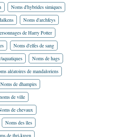
n
Noms d'hybrides simiques
alkens
Noms d'archfeys
ersonnages de Harry Potter
rs
Noms d'elfes de sang
r/aquatiques
Noms de hags
ms aléatoires de mandaloriens
Noms de dhampirs
noms de ville
Noms de chevaux
Noms des îles
ms de thri-kreen