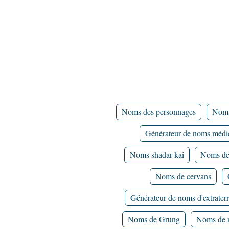
Noms des personnages
Noms
Générateur de noms méd
Noms shadar-kai
Noms de 
Noms de cervans
Générateur de noms d'extraterr
Noms de Grung
Noms de 