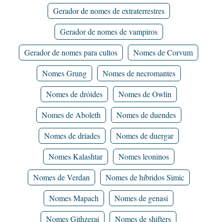
Gerador de nomes de extraterrestres
Gerador de nomes de vampiros
Gerador de nomes para cultos
Nomes de Corvum
Nomes Grung
Nomes de necromantes
Nomes de dróides
Nomes de Owlin
Nomes de Aboleth
Nomes de duendes
Nomes de dríades
Nomes de duergar
Nomes Kalashtar
Nomes leoninos
Nomes de Verdan
Nomes de híbridos Simic
Nomes Mapach
Nomes de genasi
Nomes Githzerai
Nomes de shifters