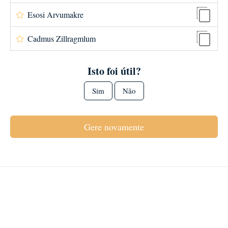
Esosi Arvumakre
Cadmus Zillragmlum
Isto foi útil?
Sim
Não
Gere novamente