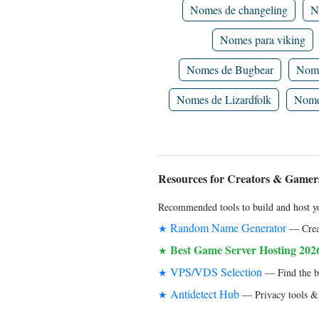
Nomes de changeling
N
Nomes para viking
Nomes de Bugbear
Nome
Nomes de Lizardfolk
Nomes
Resources for Creators & Gamer
Recommended tools to build and host yo
Random Name Generator
★
— Creat
Best Game Server Hosting 202
★
VPS/VDS Selection
★
— Find the bes
Antidetect Hub
★
— Privacy tools & 