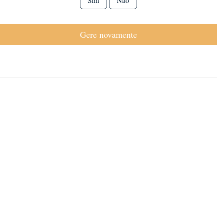
Sim
Não
Gere novamente