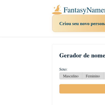
FantasyName
Criou seu novo pers
Gerador de nome
Sexo:
Masculino
Feminino