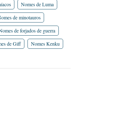
íacos
Nomes de Luma
omes de minotauros
Nomes de forjados de guerra
es de Giff
Nomes Kenku