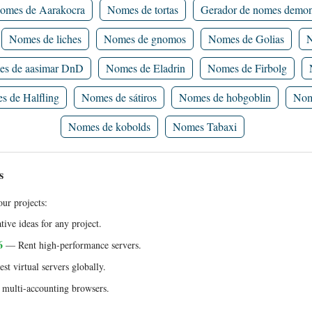
omes de Aarakocra
Nomes de tortas
Gerador de nomes demon
Nomes de liches
Nomes de gnomos
Nomes de Golias
N
s de aasimar DnD
Nomes de Eladrin
Nomes de Firbolg
 de Halfling
Nomes de sátiros
Nomes de hobgoblin
Nom
Nomes de kobolds
Nomes Tabaxi
s
ur projects:
ive ideas for any project.
6
— Rent high-performance servers.
t virtual servers globally.
multi-accounting browsers.