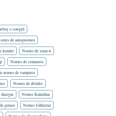
wboy e cowgirl
omes de autognomos
e kender
Nomes de yuan-ti
ap
Nomes de centauros
de nomes de vampiros
tes
Nomes de dróides
 duergar
Nomes Kalashtar
e genasi
Nomes Githzerai
i
Nomes de observadores