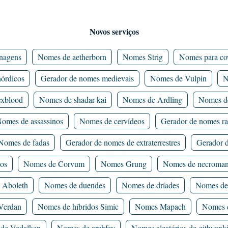
Novos serviços
nagens
Nomes de aetherborn
Nomes Strig
Nomes para co
órdicos
Gerador de nomes medievais
Nomes de Vulpin
N
xblood
Nomes de shadar-kai
Nomes de Ardling
Nomes d
omes de assassinos
Nomes de cervídeos
Gerador de nomes r
Nomes de fadas
Gerador de nomes de extraterrestres
Gerador 
tos
Nomes de Corvum
Nomes Grung
Nomes de necroman
 Aboleth
Nomes de duendes
Nomes de dríades
Nomes de
Verdan
Nomes de híbridos Simic
Nomes Mapach
Nomes d
de Vedalken
Nomes de archfey
Nomes aleatórios de githyank