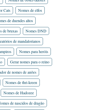
or Cats
Nomes de elfos
mes de duendes altos
 de bruxas
Nomes DND
eatórios de mandalorianos
mpiros
Nomes para heróis
ão
Gerar nomes para o reino
ador de nomes de anões
Nomes de thri-kreen
Nomes de Hadozee
omes de nascidos de dragão