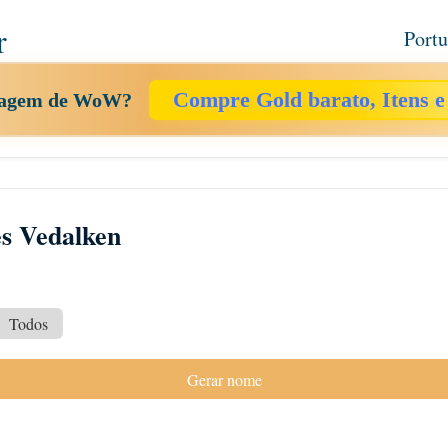
r
Port
Compre Gold barato, Itens e
onagem de WoW?
s Vedalken
Todos