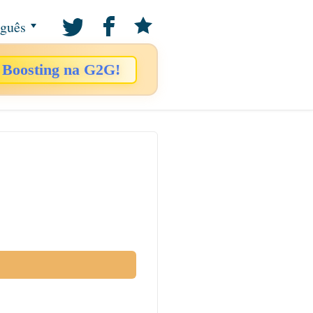
uguês
 Boosting na G2G!