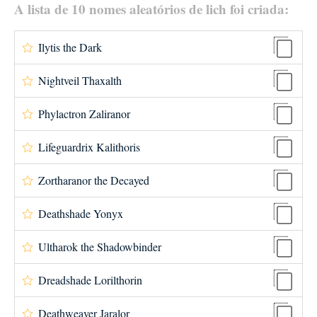
A lista de 10 nomes aleatórios de lich foi criada:
Ilytis the Dark
Nightveil Thaxalth
Phylactron Zaliranor
Lifeguardrix Kalithoris
Zortharanor the Decayed
Deathshade Yonyx
Ultharok the Shadowbinder
Dreadshade Lorilthorin
Deathweaver Jaralor