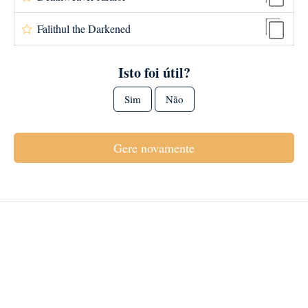
Falithul the Darkened
Isto foi útil?
Sim
Não
Gere novamente