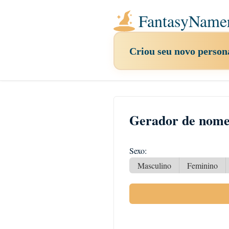
FantasyName
Criou seu novo pers
Gerador de nom
Sexo:
Masculino
Feminino