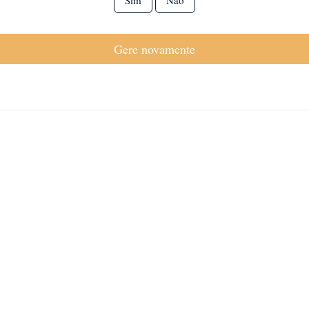
Sim
Não
Gere novamente