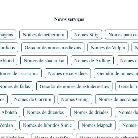
Novos serviços
nagens
Nomes de aetherborn
Nomes Strig
Nomes para co
órdicos
Gerador de nomes medievais
Nomes de Vulpin
N
xblood
Nomes de shadar-kai
Nomes de Ardling
Nomes d
omes de assassinos
Nomes de cervídeos
Gerador de nomes r
Nomes de fadas
Gerador de nomes de extraterrestres
Gerador 
tos
Nomes de Corvum
Nomes Grung
Nomes de necroman
 Aboleth
Nomes de duendes
Nomes de dríades
Nomes de
Verdan
Nomes de híbridos Simic
Nomes Mapach
Nomes d
de Vedalken
Nomes de archfey
Nomes aleatórios de githyank