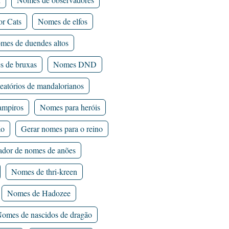
or Cats
Nomes de elfos
mes de duendes altos
 de bruxas
Nomes DND
eatórios de mandalorianos
mpiros
Nomes para heróis
ão
Gerar nomes para o reino
ador de nomes de anões
Nomes de thri-kreen
Nomes de Hadozee
omes de nascidos de dragão