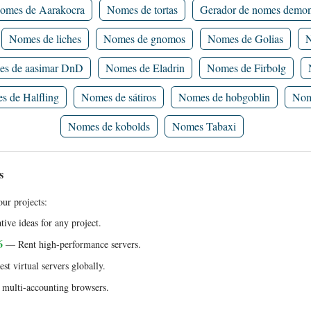
omes de Aarakocra
Nomes de tortas
Gerador de nomes demon
Nomes de liches
Nomes de gnomos
Nomes de Golias
N
s de aasimar DnD
Nomes de Eladrin
Nomes de Firbolg
 de Halfling
Nomes de sátiros
Nomes de hobgoblin
Nom
Nomes de kobolds
Nomes Tabaxi
s
ur projects:
ive ideas for any project.
6
— Rent high-performance servers.
t virtual servers globally.
multi-accounting browsers.