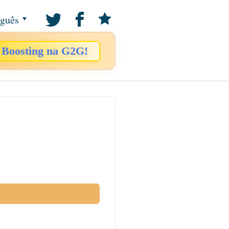
uguês
 Boosting na G2G!