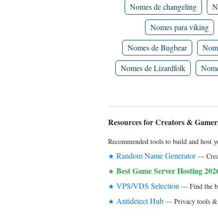
Nomes de changeling
N
Nomes para viking
Nomes de Bugbear
Nome
Nomes de Lizardfolk
Nomes
Resources for Creators & Gamer
Recommended tools to build and host yo
Random Name Generator
★
— Creat
Best Game Server Hosting 202
★
VPS/VDS Selection
★
— Find the bes
Antidetect Hub
★
— Privacy tools & 