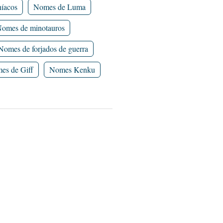
íacos
Nomes de Luma
omes de minotauros
Nomes de forjados de guerra
es de Giff
Nomes Kenku