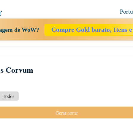
r
Port
Compre Gold barato, Itens e
onagem de WoW?
es Corvum
Todos