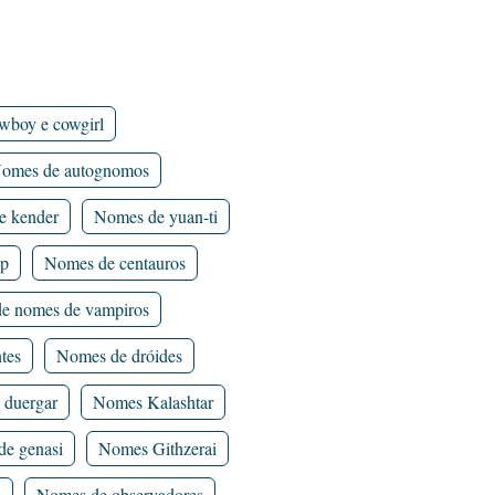
wboy e cowgirl
omes de autognomos
e kender
Nomes de yuan-ti
ap
Nomes de centauros
de nomes de vampiros
tes
Nomes de dróides
 duergar
Nomes Kalashtar
e genasi
Nomes Githzerai
i
Nomes de observadores