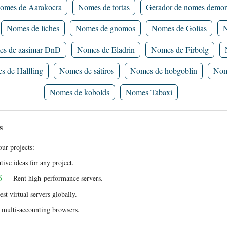
omes de Aarakocra
Nomes de tortas
Gerador de nomes demon
Nomes de liches
Nomes de gnomos
Nomes de Golias
N
s de aasimar DnD
Nomes de Eladrin
Nomes de Firbolg
 de Halfling
Nomes de sátiros
Nomes de hobgoblin
Nom
Nomes de kobolds
Nomes Tabaxi
s
ur projects:
ive ideas for any project.
6
— Rent high-performance servers.
t virtual servers globally.
multi-accounting browsers.