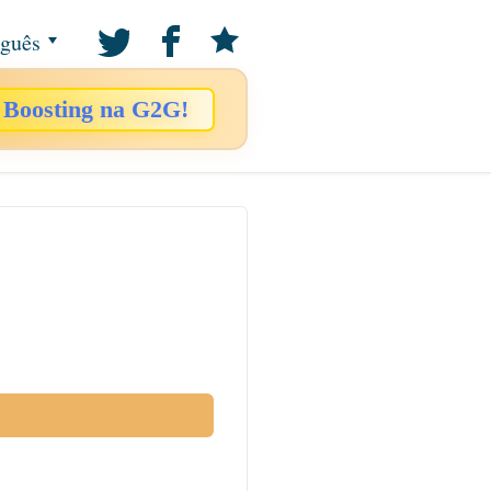
uguês
 Boosting na G2G!