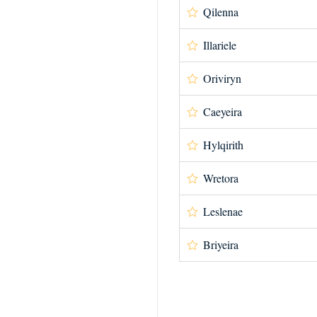
Qilenna
Illariele
Oriviryn
Caeyeira
Hylqirith
Wretora
Leslenae
Briyeira