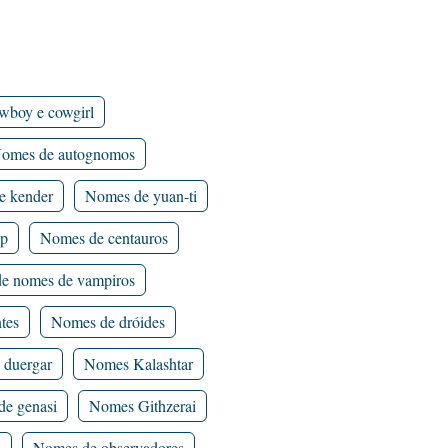
wboy e cowgirl
omes de autognomos
e kender
Nomes de yuan-ti
ap
Nomes de centauros
de nomes de vampiros
tes
Nomes de dróides
 duergar
Nomes Kalashtar
e genasi
Nomes Githzerai
i
Nomes de observadores