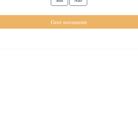
Sim
Não
Gere novamente