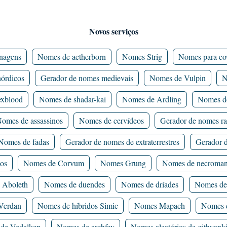
Novos serviços
nagens
Nomes de aetherborn
Nomes Strig
Nomes para co
órdicos
Gerador de nomes medievais
Nomes de Vulpin
N
xblood
Nomes de shadar-kai
Nomes de Ardling
Nomes d
omes de assassinos
Nomes de cervídeos
Gerador de nomes r
Nomes de fadas
Gerador de nomes de extraterrestres
Gerador 
tos
Nomes de Corvum
Nomes Grung
Nomes de necroman
 Aboleth
Nomes de duendes
Nomes de dríades
Nomes de
Verdan
Nomes de híbridos Simic
Nomes Mapach
Nomes d
de Vedalken
Nomes de archfey
Nomes aleatórios de githyank