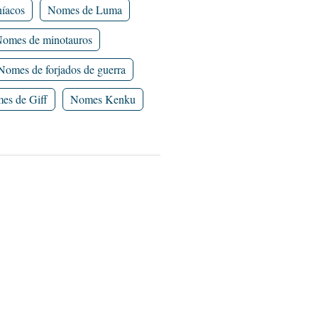
íacos
Nomes de Luma
omes de minotauros
Nomes de forjados de guerra
es de Giff
Nomes Kenku