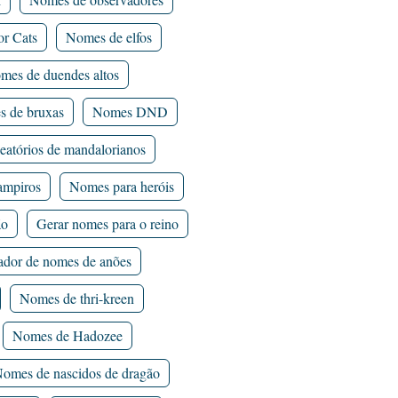
or Cats
Nomes de elfos
mes de duendes altos
 de bruxas
Nomes DND
eatórios de mandalorianos
mpiros
Nomes para heróis
ão
Gerar nomes para o reino
ador de nomes de anões
Nomes de thri-kreen
Nomes de Hadozee
omes de nascidos de dragão