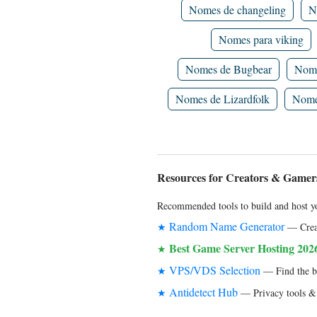
Nomes de changeling
N
Nomes para viking
Nomes de Bugbear
Nome
Nomes de Lizardfolk
Nomes
Resources for Creators & Gamer
Recommended tools to build and host yo
Random Name Generator
★
— Creat
Best Game Server Hosting 202
★
VPS/VDS Selection
★
— Find the bes
Antidetect Hub
★
— Privacy tools & 