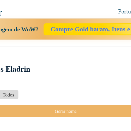
r
Port
Compre Gold barato, Itens e
onagem de WoW?
s Eladrin
Todos